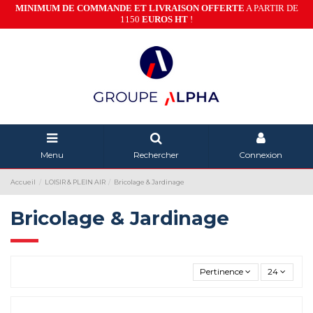
MINIMUM DE COMMANDE ET LIVRAISON OFFERTE
A PARTIR DE
1150
EUROS HT
!
Menu
Rechercher
Connexion
Accueil
LOISIR & PLEIN AIR
Bricolage & Jardinage
Bricolage & Jardinage
Pertinence
24