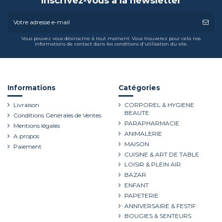
Inscrivez-vous à la newsletter
Vous pouvez vous désinscrire à tout moment. Vous trouverez pour cela nos
informations de contact dans les conditions d'utilisation du site.
Informations
Catégories
Livraison
CORPOREL & HYGIENE
BEAUTE
Conditions Générales de Ventes
PARAPHARMACIE
Mentions légales
ANIMALERIE
A propos
MAISON
Paiement
CUISINE & ART DE TABLE
LOISIR & PLEIN AIR
BAZAR
ENFANT
PAPETERIE
ANNIVERSAIRE & FESTIF
BOUGIES & SENTEURS