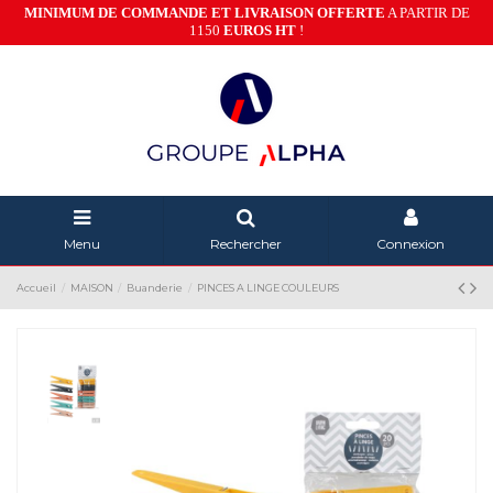
MINIMUM DE COMMANDE ET LIVRAISON OFFERTE
A PARTIR DE
1150
EUROS HT
!
Menu
Rechercher
Connexion
Accueil
MAISON
Buanderie
PINCES A LINGE COULEURS